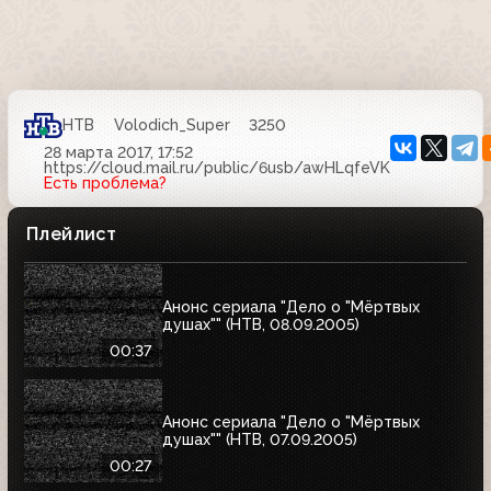
НТВ
Volodich_Super
3250
28 марта 2017, 17:52
https://cloud.mail.ru/public/6usb/awHLqfeVK
Есть проблема?
Плейлист
Анонс сериала "Дело о "Мёртвых
душах"" (НТВ, 08.09.2005)
00:37
Анонс сериала "Дело о "Мёртвых
душах"" (НТВ, 07.09.2005)
00:27