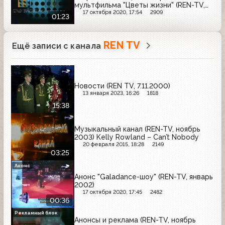
мультфильма "Цветы жизни" (REN-TV,
2001)
17 октября 2020, 17:54
2909
01:23
REN TV
Ещё записи с канала
Новости (REN TV, 7.11.2000)
13 января 2023, 16:26
1818
15:38
Музыкальный канал (REN-TV, ноябрь
2003) Kelly Rowland – Can’t Nobody
20 февраля 2015, 18:28
2149
03:25
Анонс
Анонс "Galadance-шоу" (REN-TV, январь
2002)
17 октября 2020, 17:45
2482
00:36
Рекламный блок
Анонсы и реклама (REN-TV, ноябрь