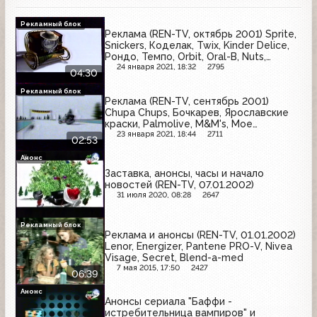
Рекламный блок
Реклама (REN-TV, октябрь 2001) Sprite,
Snickers, Коделак, Twix, Kinder Delice,
Рондо, Темпо, Orbit, Oral-B, Nuts,
Dilmah, M&M’s, BonAqua
24 января 2021, 18:32
2795
04:30
Рекламный блок
Реклама (REN-TV, сентябрь 2001)
Chupa Chups, Бочкарев, Ярославские
краски, Palmolive, M&M's, Мое
солнышко, Сокол ICE, Starburst
23 января 2021, 18:44
2711
02:53
Анонс
Заставка, анонсы, часы и начало
новостей (REN-TV, 07.01.2002)
31 июля 2020, 08:28
2647
Рекламный блок
Реклама и анонсы (REN-TV, 01.01.2002)
Lenor, Energizer, Pantene PRO-V, Nivea
Visage, Secret, Blend-a-med
7 мая 2015, 17:50
2427
06:39
Анонс
Анонсы сериала "Баффи -
истребительница вампиров" и