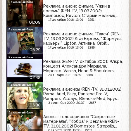
Рекламный блок
Реклама и анонс фильма "Ужин в
восемь" (REN-TV, 13.03.2002)
Кампомос, Revlon, Старый мельник,
Фруктовый сад, Mia, Domestos, Orbit
17 декабря 2016, 13:01
2251
06:09
Рекламный блок
Реклама и анонс фильма "Такси" (REN-
TV, 13.03.2002) Kiwi Express, "Формула
карьеры", Lipton, Активиа, Orbit,
Huggies, Mountain Dew
17 декабря 2016, 13:01
2285
06:29
Рекламный блок
Реклама (REN-TV, октябрь 2001) Wispa,
концерт Александра Маршала,
Морозко, Vanish, Head & Shoulders,
фильм "Блондинка в законе", Айворин,
24 января 2021, 18:59
3588
02:48
Picnic
Рекламный блок
Реклама и анонсы (REN-TV, 31.01.2002)
Rama, Ariel, Fairy, Pantene Pro-V,
Pampers, Alldays, Blend-a-Med, Брук
Бонд, Аспирин-С
3 сентября 2020, 20:37
2657
06:38
Рекламный блок
Анонсы телесериалов "Секретные
материалы", "Кобра" и реклама (REN-
TV, 31.01.2002) Domestos, Strepsils,
Renault Megane, Солодов, Fa, Премия
6 августа 2020, 15:35
2253