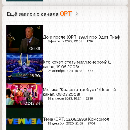
ОРТ
Ещё записи с канала
До и после (ОРТ, 1997) про Эдит Пиаф
3 февраля 2022, 02:55
1767
06:39
Кто хочет стать миллионером? (1
канал, 19.05.2003)
25 октября 2024, 18:38
900
18:30
Мюзикл "Красота требует" (Первый
канал, 08.03.2008)
15 апреля 2023, 16:24
2239
01:43:34
Тема (ОРТ, 13.08.1996) Комсомол
19 декабря 2020, 21:55
2704