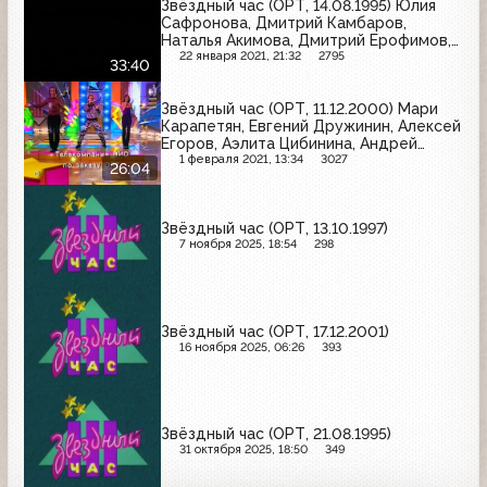
Звёздный час (ОРТ, 14.08.1995) Юлия
Сафронова, Дмитрий Камбаров,
Наталья Акимова, Дмитрий Ерофимов,
Анна Минакова, Мария Вахромеева
22 января 2021, 21:32
2795
33:40
Звёздный час (ОРТ, 11.12.2000) Мари
Карапетян, Евгений Дружинин, Алексей
Егоров, Аэлита Цибинина, Андрей
Вяткин, Евгений Соболев
1 февраля 2021, 13:34
3027
26:04
Звёздный час (ОРТ, 13.10.1997)
7 ноября 2025, 18:54
298
Звёздный час (ОРТ, 17.12.2001)
16 ноября 2025, 06:26
393
Звёздный час (ОРТ, 21.08.1995)
31 октября 2025, 18:50
349