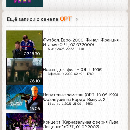
ОРТ
Ещё записи с канала
Футбол. Евро-2000. Финал. Франция -
Италия (ОРТ, 02.07.2000)
6 мая 2025, 22:52
748
02:16:30
Неизв. док. фильм (ОРТ, 1996)
3 февраля 2022, 02:49
1789
26:10
Непутевые заметки (ОРТ, 10.05.1999)
Французик из Бордо. Выпуск 2
14 августа 2021, 21:09
3652
15:05
Концерт "Карнавальная феерия Льва
Лещенко" (ОРТ, 01.02.2002)