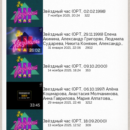
Звёздный час (ОРТ, 02.02.1998)
7 ноября 2025, 20:24
322
Звёздный час (ОРТ, 29.11.1999) Елена
Акинина, Александр Григорян, Людмила
Сударева, Никита Коняхин, Александра
Трищенкова, Валентина Кустова
31 января 2021, 22:06
2902
26:02
Звёздный час (ОРТ, 09.10.2000)
14 ноября 2025, 18:24
353
Звездный час (ОРТ, 06.10.1997) Алёна
Кошмарова, Анастасия Молчанинова,
Анна Гаврилова, Мария Алпатова,
Василий Казаков, Ирина Плющ
29 января 2021, 22:46
3212
33:45
Звёздный час (ОРТ, 18.09.2000)
13 ноября 2025, 12:52
309