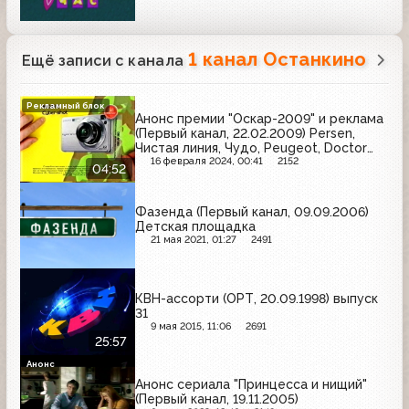
1 канал Останкино
Ещё записи с канала
Рекламный блок
Анонс премии "Оскар-2009" и реклама
(Первый канал, 22.02.2009) Persen,
Чистая линия, Чудо, Peugeot, Doctor
Diesel, Coldrex, Dior, Техносила,
16 февраля 2024, 00:41
2152
04:52
Пенталгин-Н, Schauma, J7, Мегафон,
Тройчатка Эвалар, социальная реклама
"Береги себя"
Фазенда (Первый канал, 09.09.2006)
Детская площадка
21 мая 2021, 01:27
2491
КВН-ассорти (ОРТ, 20.09.1998) выпуск
31
9 мая 2015, 11:06
2691
25:57
Анонс
Анонс сериала "Принцесса и нищий"
(Первый канал, 19.11.2005)