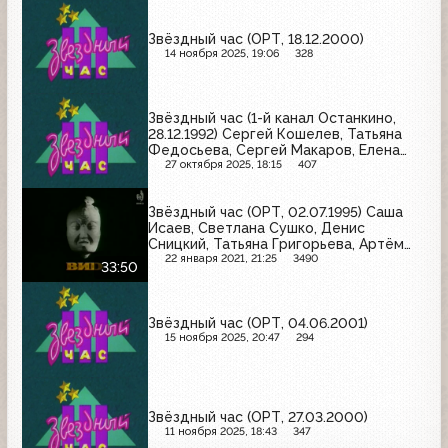
Звёздный час (ОРТ, 18.12.2000)
14 ноября 2025, 19:06
328
Звёздный час (1-й канал Останкино,
28.12.1992) Сергей Кошелев, Татьяна
Федосьева, Сергей Макаров, Елена
Богатырёва, Александр Черников,
27 октября 2025, 18:15
407
Екатерина Высокина
Звёздный час (ОРТ, 02.07.1995) Саша
Исаев, Светлана Сушко, Денис
Сницкий, Татьяна Григорьева, Артём
Мамедов, Галина Ланина
22 января 2021, 21:25
3490
33:50
Звёздный час (ОРТ, 04.06.2001)
15 ноября 2025, 20:47
294
Звёздный час (ОРТ, 27.03.2000)
11 ноября 2025, 18:43
347