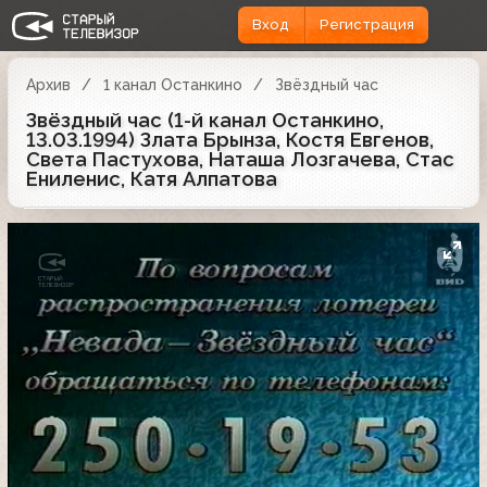
Вход
Регистрация
Архив
1 канал Останкино
Звёздный час
Звёздный час (1-й канал Останкино,
13.03.1994) Злата Брынза, Костя Евгенов,
Света Пастухова, Наташа Лозгачева, Стас
Ениленис, Катя Алпатова