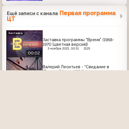
Первая программа
Ещё записи с канала
ЦТ
Заставка
Заставка программы "Время" (1968-
1970 [цветная версия])
3 ноября 2021, 00:51
3125
00:02
Валерий Леонтьев - “Свидание в
Юрмале” (клип, 1984)
11 января 2024, 17:10
1166
04:23
Новости (ЦТ, 01.05.1982) Евгений
Стеблов в спектакле "Комната"
6 января 2021, 00:20
2007
06:45
Время (ЦТ, 13.08.1991) Дефицит
стеклянной тары для консервирования
в Алтайском крае