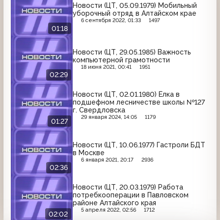
Новости (ЦТ, 05.09.1979) Мобильный
уборочный отряд в Алтайском крае
6 сентября 2022, 01:33
1497
01:18
Новости (ЦТ, 29.05.1985) Важность
компьютерной грамотности
18 июня 2021, 00:41
1951
02:29
Новости (ЦТ, 02.01.1980) Ёлка в
подшефном лесничестве школы №127
г. Свердловска
29 января 2024, 14:05
1179
01:27
Новости (ЦТ, 10.06.1977) Гастроли БДТ
в Москве
6 января 2021, 20:17
2936
02:36
Новости (ЦТ, 20.03.1979) Работа
потребкооперации в Павловском
районе Алтайского края
5 апреля 2022, 02:56
1712
02:02