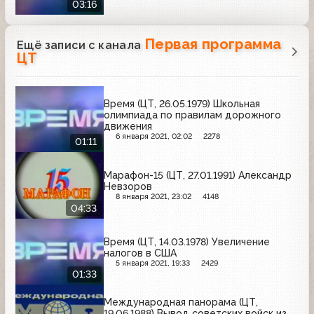
03:16
Первая программа
Ещё записи с канала
ЦТ
Время (ЦТ, 26.05.1979) Школьная
олимпиада по правилам дорожного
движения
6 января 2021, 02:02
2278
01:11
Марафон-15 (ЦТ, 27.01.1991) Александр
Невзоров
8 января 2021, 23:02
4148
04:33
Время (ЦТ, 14.03.1978) Увеличение
налогов в США
5 января 2021, 19:33
2429
01:33
Международная панорама (ЦТ,
19.06.1988) Вывод советских войск из