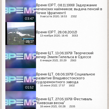
Время (ОРТ, 08.11.1999) Задержание
чеченских наёмников; выдача пенсий в
Чечне (фрагмент)
9 августа 2020, 18:53
2332
03:47
Время (ОРТ, 28.08.2002)
13 ноября 2020, 18:45
3053
25:17
Время (ЦТ, 13.06.1979) Творческий
вечер Эмиля Гилельса в Одессе
6 января 2021, 20:29
2563
Время (ЦТ, 08.06.1979) Социальное
развитие Владивостокского
судоремонтного завода
16 июня 2022, 17:57
1602
01:52
Время (ЦТ, 27.05.1979) Фестиваль
"Киевская весна"
18 июня 2021, 00:28
2105