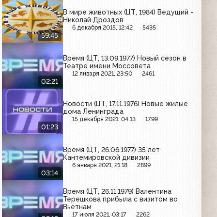
В мире животных (ЦТ, 1984) Ведущий -
Николай Дроздов
6 декабря 2015, 12:42
5435
59:45
Время (ЦТ, 13.09.1977) Новый сезон в
Театре имени Моссовета
12 января 2021, 23:50
2461
02:21
Новости (ЦТ, 17.11.1976) Новые жилые
дома Ленинграда
15 декабря 2021, 04:13
1799
01:23
Время (ЦТ, 26.06.1977) 35 лет
Кантемировской дивизии
6 января 2021, 21:18
2899
03:14
Время (ЦТ, 26.11.1979) Валентина
Терешкова прибыла с визитом во
Вьетнам
17 июля 2021, 03:17
2262