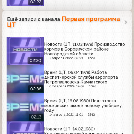
02:22
Первая программа
Ещё записи с канала
ЦТ
Новости (ЦТ, 11.03.1979) Производство
кормов в Боровичском районе
Новгородской области
5 апреля 2022, 02:53
1729
02:20
Время (ЦТ, 05.04.1979) Работа
диспетчерской службы аэропорта
Петропавловска-Камчатского
6 февраля 2024, 14:02
1048
02:36
Время (ЦТ, 16.08.1980) Подготовка
московских школ к новому учебному
году
14 августа 2021, 11:01
2343
02:13
Новости (ЦТ, 14.02.1980)
Кролиководческий комплекс совхоза