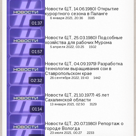
Новости (ЦТ, 14.06.1980) Открытие
курортного сезона в Паланге
6 января 2021, 20:36
3185
01:37
Новости (ЦТ, 25.03.1980) Подсобные
хозяйства для рабочих Мурома
5 апреля 2022, 03:25
1502
01:57
Новости (ЦТ, 04.09.1979) Разработка
технологии выращивания сои в
Ставропольском крае
26 сентября 2022, 19:43
1442
02:32
Новости (ЦТ, 21.10.1977) 45 лет
Сахалинской области
13 января 2021, 02:50
3129
01:14
Новости (ЦТ, 20.07.1980) Репортаж о
городе Вологда
23 июля 2021, 00:27
2233