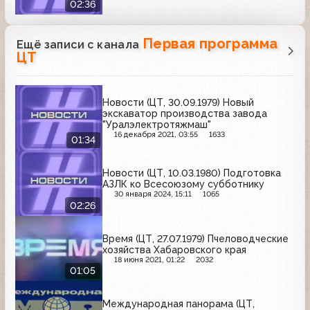
02:36
Первая программа
Ещё записи с канала
ЦТ
Новости (ЦТ, 30.09.1979) Новый
экскаватор производства завода
"Уралэлектротяжмаш"
16 декабря 2021, 03:55
1633
01:34
Новости (ЦТ, 10.03.1980) Подготовка
АЗЛК ко Всесоюзому субботнику
30 января 2024, 15:11
1065
02:26
Время (ЦТ, 27.07.1979) Пчеловодческие
хозяйства Хабаровского края
18 июня 2021, 01:22
2032
01:05
Международная панорама (ЦТ,