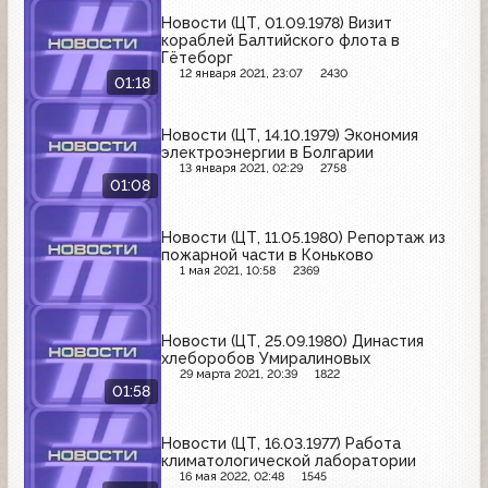
Новости (ЦТ, 01.09.1978) Визит
кораблей Балтийского флота в
Гётеборг
12 января 2021, 23:07
2430
01:18
Новости (ЦТ, 14.10.1979) Экономия
электроэнергии в Болгарии
13 января 2021, 02:29
2758
01:08
Новости (ЦТ, 11.05.1980) Репортаж из
пожарной части в Коньково
1 мая 2021, 10:58
2369
Новости (ЦТ, 25.09.1980) Династия
хлеборобов Умиралиновых
29 марта 2021, 20:39
1822
01:58
Новости (ЦТ, 16.03.1977) Работа
климатологической лаборатории
16 мая 2022, 02:48
1545