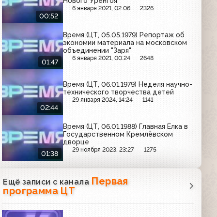
Нового Уренгоя
6 января 2021, 02:06
2326
00:52
Время (ЦТ, 05.05.1979) Репортаж об
экономии материала на московском
объединении "Заря"
6 января 2021, 00:24
2648
01:47
Время (ЦТ, 06.01.1979) Неделя научно-
технического творчества детей
29 января 2024, 14:24
1141
02:44
Время (ЦТ, 06.01.1988) Главная Ёлка в
Государственном Кремлёвском
дворце
29 ноября 2023, 23:27
1275
01:38
Первая
Ещё записи с канала
программа ЦТ