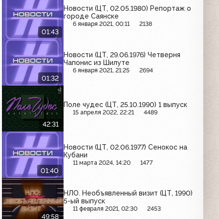
Новости (ЦТ, 02.05.1980) Репортаж о
городе Саянске
6 января 2021, 00:11
2138
01:43
Новости (ЦТ, 29.06.1976) Четверня
Чапонис из Шилуте
6 января 2021, 21:25
2694
01:32
Поле чудес (ЦТ, 25.10.1990) 1 выпуск
15 апреля 2022, 22:21
4489
42:31
Новости (ЦТ, 02.06.1977) Сенокос на
Кубани
11 марта 2024, 14:20
1477
01:40
НЛО. Необъявленный визит (ЦТ, 1990)
5-ый выпуск
11 февраля 2021, 02:30
2453
49:58