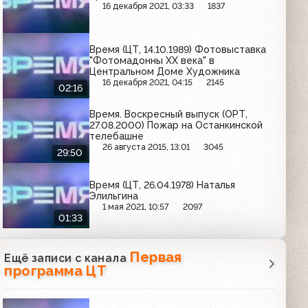
16 декабря 2021, 03:33
1837
Время (ЦТ, 14.10.1989) Фотовыставка
"Фотомадонны XX века" в
Центральном Доме Художника
16 декабря 2021, 04:15
2145
02:16
Время. Воскресный выпуск (ОРТ,
27.08.2000) Пожар на Останкинской
телебашне
26 августа 2015, 13:01
3045
29:50
Время (ЦТ, 26.04.1978) Наталья
Элильгина
1 мая 2021, 10:57
2097
01:33
Первая
Ещё записи с канала
программа ЦТ