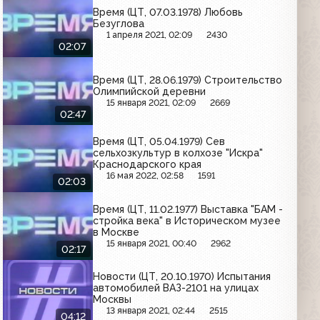
Время (ЦТ, 07.03.1978) Любовь
Безуглова
1 апреля 2021, 02:09
2430
02:07
Время (ЦТ, 28.06.1979) Строительство
Олимпийской деревни
15 января 2021, 02:09
2669
02:47
Время (ЦТ, 05.04.1979) Сев
сельхозкультур в колхозе "Искра"
Краснодарского края
16 мая 2022, 02:58
1591
02:03
Время (ЦТ, 11.02.1977) Выставка "БАМ -
стройка века" в Историческом музее
в Москве
15 января 2021, 00:40
2962
02:17
Новости (ЦТ, 20.10.1970) Испытания
автомобилей ВАЗ-2101 на улицах
Москвы
13 января 2021, 02:44
2515
04:12