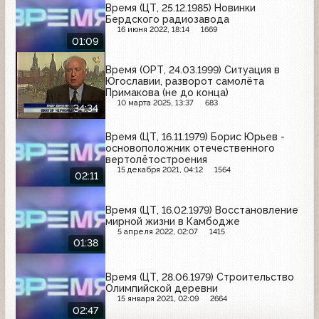
Время (ЦТ, 25.12.1985) Новинки
Бердского радиозавода
16 июня 2022, 18:14
1669
01:09
Время (ОРТ, 24.03.1999) Ситуация в
Югославии, разворот самолёта
Примакова (не до конца)
10 марта 2025, 13:37
683
34:34
Время (ЦТ, 16.11.1979) Борис Юрьев -
основоположник отечественного
вертолётостроения
15 декабря 2021, 04:12
1564
02:11
Время (ЦТ, 16.02.1979) Восстановление
мирной жизни в Камбодже
5 апреля 2022, 02:07
1415
01:38
Время (ЦТ, 28.06.1979) Строительство
Олимпийской деревни
15 января 2021, 02:09
2664
02:47