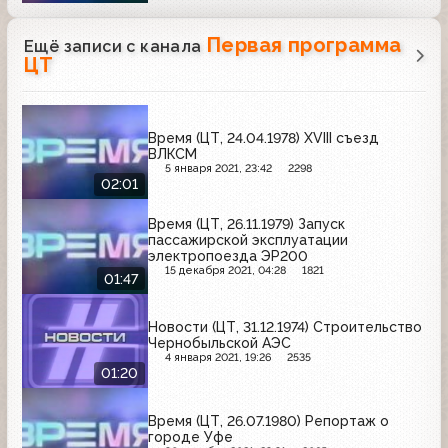
Первая программа
Ещё записи с канала
ЦТ
Время (ЦТ, 24.04.1978) ХVIII съезд
ВЛКСМ
5 января 2021, 23:42
2298
02:01
Время (ЦТ, 26.11.1979) Запуск
пассажирской эксплуатации
электропоезда ЭР200
15 декабря 2021, 04:28
1821
01:47
Новости (ЦТ, 31.12.1974) Строительство
Чернобыльской АЭС
4 января 2021, 19:26
2535
01:20
Время (ЦТ, 26.07.1980) Репортаж о
городе Уфе