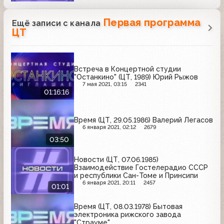
Первая программа
Ещё записи с канала
ЦТ
Встреча в Концертной студии
"Останкино" (ЦТ, 1989) Юрий Рыжов
7 мая 2021, 03:15
2341
01:16:16
Время (ЦТ, 29.05.1986) Валерий Легасов
6 января 2021, 02:12
2679
03:50
Новости (ЦТ, 07.06.1985)
Взаимодействие Гостелерадио СССР
и республики Сан-Томе и Принсипи
6 января 2021, 20:11
2457
01:01
Время (ЦТ, 08.03.1978) Бытовая
электроника рижского завода
"Страуме"