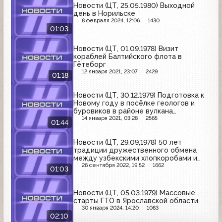
Новости (ЦТ, 25.05.1980) Выходной
день в Норильске
8 февраля 2024, 12:06
1430
01:03
Новости (ЦТ, 01.09.1978) Визит
кораблей Балтийского флота в
Гётеборг
12 января 2021, 23:07
2429
01:18
Новости (ЦТ, 30.12.1979) Подготовка к
Новому году в посёлке геологов и
буровиков в районе вулкана
Мутновский на Камчатке
14 января 2021, 03:28
2565
01:44
Новости (ЦТ, 29.09,1978) 50 лет
традиции дружественного обмена
между узбекскими хлопкоробами и
ивановскими текстильщиками
26 сентября 2022, 19:52
1662
01:03
Новости (ЦТ, 05.03.1979) Массовые
старты ГТО в Ярославской области
30 января 2024, 14:20
1083
02:10