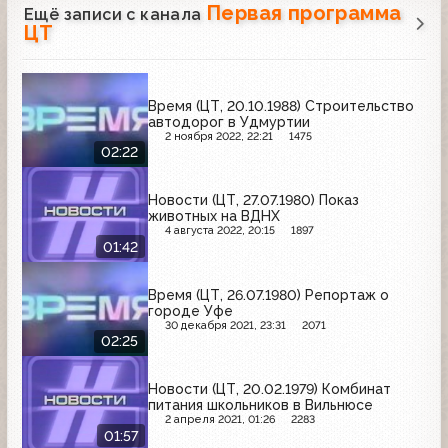
Первая программа
Ещё записи с канала
ЦТ
Время (ЦТ, 20.10.1988) Строительство
автодорог в Удмуртии
2 ноября 2022, 22:21
1475
02:22
Новости (ЦТ, 27.07.1980) Показ
животных на ВДНХ
4 августа 2022, 20:15
1897
01:42
Время (ЦТ, 26.07.1980) Репортаж о
городе Уфе
30 декабря 2021, 23:31
2071
02:25
Новости (ЦТ, 20.02.1979) Комбинат
питания школьников в Вильнюсе
2 апреля 2021, 01:26
2283
01:57