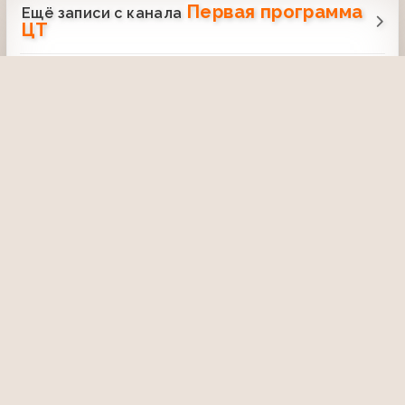
Первая программа
Ещё записи с канала
ЦТ
Время (ЦТ, 11.09.1991)
15 января 2021, 04:09
2501
50:53
Время (ЦТ, 11.08.1976) 75 лет
Народному артисту СССР Борису
Чиркову
11 января 2021, 22:42
3080
03:31
Время (ЦТ, 21.04.1979)
Предварительные итоги переписи
населения
18 апреля 2021, 16:31
2411
03:37
Мастера искусств (ЦТ, 1976) Борис
Бабочкин
10 июня 2015, 18:55
2583
01:12:37