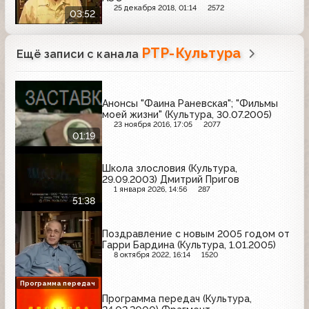
25 декабря 2018, 01:14
2572
03:52
РТР-Культура
Ещё записи с канала
Анонсы "Фаина Раневская"; "Фильмы
моей жизни" (Культура, 30.07.2005)
23 ноября 2016, 17:05
2077
01:19
Школа злословия (Культура,
29.09.2003) Дмитрий Пригов
1 января 2026, 14:56
287
51:38
Поздравление с новым 2005 годом от
Гарри Бардина (Культура, 1.01.2005)
8 октября 2022, 16:14
1520
Программа передач
Программа передач (Культура,