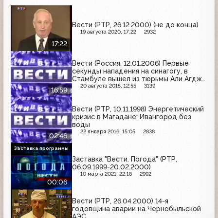
Вести (РТР, 26.12.2000) (не до конца)
19 августа 2020, 17:22
2932
17:22
Вести (Россия, 12.01.2006) Первые
секунды нападения на синагогу, в
Стамбуле вышел из тюрьмы Али Агджа,
визит Владимира Путина в Казахстан
20 августа 2015, 12:55
3139
16:59
Вести (РТР, 10.11.1998) Энергетический
кризис в Магадане; Ивангород без
воды
22 января 2016, 15:05
2838
02:46
Заставка программы
Заставка "Вести. Погода" (РТР,
06.09.1999-20.02.2000)
10 марта 2021, 22:18
2992
00:06
Вести (РТР, 26.04.2000) 14-я
годовщина аварии на Чернобыльской
АЭС