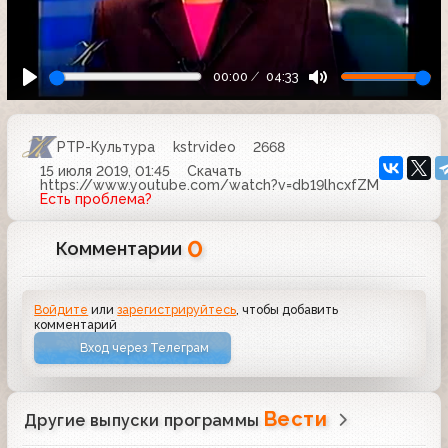
00:00
04:33
РТР-Культура
kstrvideo
2668
15 июля 2019, 01:45
Скачать
https://www.youtube.com/watch?v=db19lhcxfZM
Есть проблема?
0
Комментарии
Войдите
или
зарегистрируйтесь
, чтобы добавить
комментарий
Вход через Телеграм
Вести
Другие выпуски программы