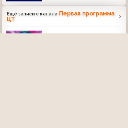
Первая программа
Ещё записи с канала
ЦТ
До 16 и старше (ЦТ, 18.05.1989)
6 февраля 2021, 22:32
2563
45:31
Время (ЦТ, 26.03.1979) Строительство
Туруханской ГЭС
6 февраля 2024, 02:09
1135
00:55
Время (ЦТ, 18.10.1985) Работа
советских сапёров и афганских
ополченцев по ликвидации складов
боеприпасов
16 декабря 2021, 04:22
2139
02:00
Время (ЦТ, 12.05.1974) Детский
автогородок в Ростове-на-Дону