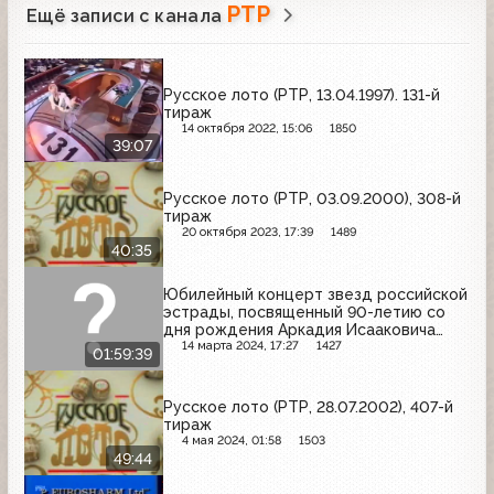
РТР
Ещё записи с канала
Русское лото (РТР, 13.04.1997). 131-й
тираж
14 октября 2022, 15:06
1850
39:07
Русское лото (РТР, 03.09.2000), 308-й
тираж
20 октября 2023, 17:39
1489
40:35
Юбилейный концерт звезд российской
эстрады, посвященный 90-летию со
дня рождения Аркадия Исааковича
Райкина (Россия, 20.09.2002)
14 марта 2024, 17:27
1427
01:59:39
Русское лото (РТР, 28.07.2002), 407-й
тираж
4 мая 2024, 01:58
1503
49:44