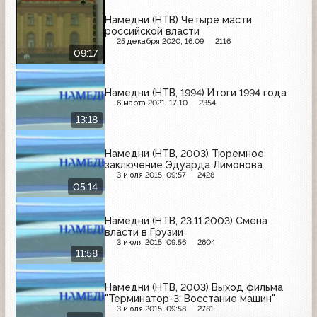
Намедни (НТВ) Четыре масти
российской власти
25 декабря 2020, 16:09
2116
09:17
Намедни (НТВ, 1994) Итоги 1994 года
6 марта 2021, 17:10
2354
13:18
Намедни (НТВ, 2003) Тюремное
заключение Эдуарда Лимонова
3 июля 2015, 09:57
2428
05:14
Намедни (НТВ, 23.11.2003) Смена
власти в Грузии
3 июля 2015, 09:56
2604
11:58
Намедни (НТВ, 2003) Выход фильма
"Терминатор-3: Восстание машин"
3 июля 2015, 09:58
2781