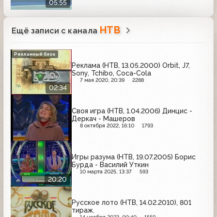
05:55
НТВ
Ещё записи с канала
Рекламный блок
Реклама (НТВ, 13.05.2000) Orbit, J7,
Sony, Tchibo, Coca-Cola
7 мая 2020, 20:39
2288
02:34
Своя игра (НТВ, 1.04.2006) Динцис -
Деркач - Машеров
8 октября 2022, 16:10
1793
Игры разума (НТВ, 19.07.2005) Борис
Бурда - Василий Уткин
10 марта 2025, 13:37
593
20:20
Русское лото (НТВ, 14.02.2010), 801
тираж.