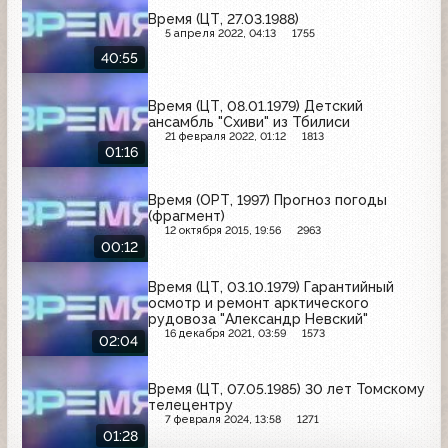
Время (ЦТ, 27.03.1988)
5 апреля 2022, 04:13
1755
40:55
Время (ЦТ, 08.01.1979) Детский
ансамбль "Схиви" из Тбилиси
21 февраля 2022, 01:12
1813
01:16
Время (ОРТ, 1997) Прогноз погоды
(фрагмент)
12 октября 2015, 19:56
2963
00:12
Время (ЦТ, 03.10.1979) Гарантийный
осмотр и ремонт арктического
рудовоза "Александр Невский"
16 декабря 2021, 03:59
1573
02:04
Время (ЦТ, 07.05.1985) 30 лет Томскому
телецентру
7 февраля 2024, 13:58
1271
01:28