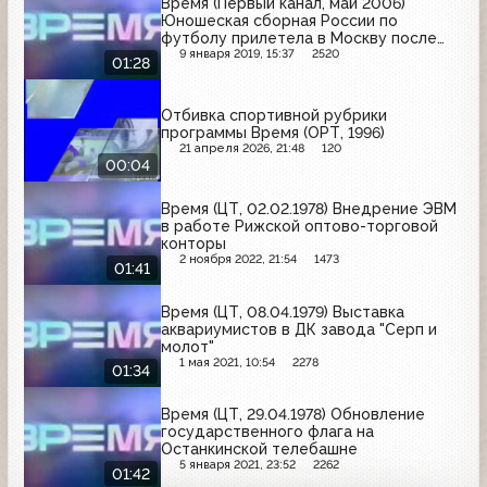
Время (Первый канал, май 2006)
Юношеская сборная России по
футболу прилетела в Москву после
победы на чемпионате Европы
9 января 2019, 15:37
2520
01:28
Отбивка спортивной рубрики
программы Время (ОРТ, 1996)
21 апреля 2026, 21:48
120
00:04
Время (ЦТ, 02.02.1978) Внедрение ЭВМ
в работе Рижской оптово-торговой
конторы
2 ноября 2022, 21:54
1473
01:41
Время (ЦТ, 08.04.1979) Выставка
аквариумистов в ДК завода "Серп и
молот"
1 мая 2021, 10:54
2278
01:34
Время (ЦТ, 29.04.1978) Обновление
государственного флага на
Останкинской телебашне
5 января 2021, 23:52
2262
01:42