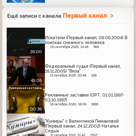
Первый канал
Ещё записи с канала
Искатели (Первый канал, 09.06.2004) В
поисках снежного человека
19 сентября 2025, 14:46
369
26:00
Федеральный судья (Первый канал,
18.11.2005) "Виза"
15 октября 2025, 20:48
338
45:05
Рекламная заставка
Рекламные заставки (ОРТ, 01.01.1997-
03.10.1997)
18 октября 2020, 18:09
3995
00:36
"Кумиры" с Валентиной Пимановой
(Первый канал, 24.12.2002) Наталья
Седых
31 октября 2015, 15:42
2552