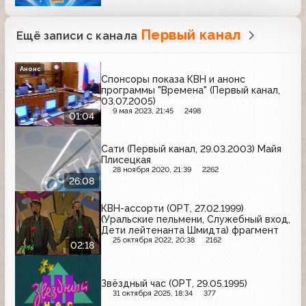
Первый канал
Ещё записи с канала
Анонс
Спонсоры показа КВН и анонс
программы "Времена" (Первый канал,
03.07.2005)
9 мая 2023, 21:45
2498
01:04
Сати (Первый канал, 29.03.2003) Майя
Плисецкая
28 ноября 2020, 21:39
2262
26:08
КВН-ассорти (ОРТ, 27.02.1999)
(Уральские пельмени, Служебный вход,
Дети лейтенанта Шмидта) фрагмент
25 октября 2022, 20:38
2162
02:18
Звёздный час (ОРТ, 29.05.1995)
31 октября 2025, 18:34
377