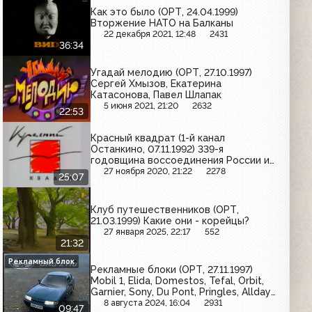
Как это было (ОРТ, 24.04.1999)
Вторжение НАТО на Балканы
22 декабря 2021, 12:48
2431
36:34
Угадай мелодию (ОРТ, 27.10.1997)
Сергей Хмызов, Екатерина
Катасонова, Павел Шлапак
5 июня 2021, 21:20
2632
22:53
Красный квадрат (1-й канал
Останкино, 07.11.1992) 339-я
годовщина воссоединения России и
Украины
27 ноября 2020, 21:22
2278
25:07
Клуб путешественников (ОРТ,
21.03.1999) Какие они - корейцы?
27 января 2025, 22:17
552
21:32
Рекламный блок
Рекламные блоки (ОРТ, 27.11.1997)
Mobil 1, Elida, Domestos, Tefal, Orbit,
Garnier, Sony, Du Pont, Pringles, Alldays,
Степан Разин, Philips, Tic Tac, Pelege,
8 августа 2024, 16:04
2931
09:47