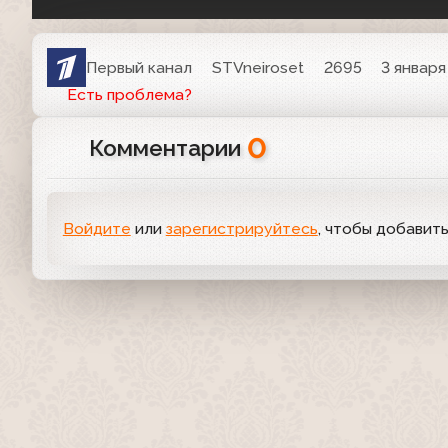
Первый канал
STVneiroset
2695
3 января
Есть проблема?
0
Комментарии
Войдите
или
зарегистрируйтесь
, чтобы добавит