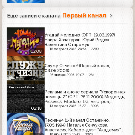
Первый канал
Ещё записи с канала
Угадай мелодию (ОРТ, 19.03.1997)
Наира Хачатурян, Юрий Редюк,
Валентина Старожук
16 февраля 2015, 20:54
2299
13:08
Служу Отчизне! (Первый канал,
03.05.2009)
25 января 2026, 19:07
284
Рекламный блок
Реклама и анонс сериала "Ускоренная
помощь-2" (ОРТ, 26.11.2000) Медведь,
Pickwick, Filodoro, LG, Быстров,
Stimorol, Sony, Ambassador
13 февраля 2016, 16:27
3005
02:18
Песня-94 (1-й канал Останкино,
17.05.1994) Наталья Сенчукова,
Анастасия, Кабаре-дуэт "Академия",
Анне Вески, Светлана Лазарева,
18 июня 2015, 15:49
3028