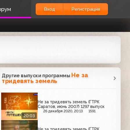
орум
Вход
Регистрация
Не за
Другие выпуски программы
тридевять земель
Не за тридевять земель (ГТРК
Саратов, июнь 2007) 1297 выпуск
26 декабря 2020, 20:13
1591
20:03
Не за тридевять земель (ГТРК