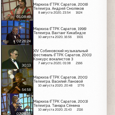
Маркиза (ГТРК Саратов, 2008)
Телеигра. Андрей Смоляков
8 августа 2020, 23:54
1624
01:08:49
Маркиза (ГТРК Саратов, 1998)
Телеигра. Вахтанг Кикабидзе
10 августа 2020, 16:56
1931
02:26:24
XIV Собиновский музыкальный
фестиваль (ГТРК Саратов, 2001)
Конкурс вокалистов 3
7 августа 2020, 01:08
2166
30:13
Маркиза (ГТРК Саратов, 2001)
Телеигра. Василий Лановой
10 августа 2020, 20:48
1776
54:58
Маркиза (ГТРК Саратов, 2003)
Телеигра. Тамара Сёмина
10 августа 2020, 21:43
2116
02:28:35