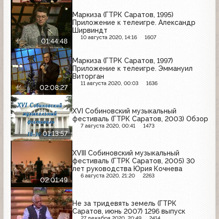
Маркиза (ГТРК Саратов, 1995)
Приложение к телеигре. Александр
Ширвиндт
10 августа 2020, 14:16
1607
01:44:48
Маркиза (ГТРК Саратов, 1997)
Приложение к телеигре. Эммануил
Виторган
11 августа 2020, 00:03
1636
02:08:27
XVI Собиновский музыкальный
фестиваль (ГТРК Саратов, 2003) Обзор
7 августа 2020, 00:41
1473
01:13:57
XVIII Собиновский музыкальный
фестиваль (ГТРК Саратов, 2005) 30
лет руководства Юрия Кочнева
6 августа 2020, 21:20
2263
02:01:49
Не за тридевять земель (ГТРК
Саратов, июнь 2007) 1296 выпуск
27 декабря 2020, 20:49
2414