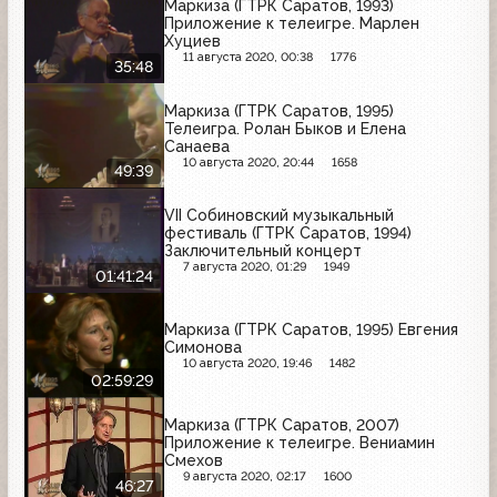
Маркиза (ГТРК Саратов, 1993)
Приложение к телеигре. Марлен
Хуциев
11 августа 2020, 00:38
1776
35:48
Маркиза (ГТРК Саратов, 1995)
Телеигра. Ролан Быков и Елена
Санаева
10 августа 2020, 20:44
1658
49:39
VII Собиновский музыкальный
фестиваль (ГТРК Саратов, 1994)
Заключительный концерт
7 августа 2020, 01:29
1949
01:41:24
Маркиза (ГТРК Саратов, 1995) Евгения
Симонова
10 августа 2020, 19:46
1482
02:59:29
Маркиза (ГТРК Саратов, 2007)
Приложение к телеигре. Вениамин
Смехов
9 августа 2020, 02:17
1600
46:27