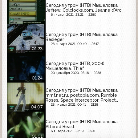
Сегодня утром (НТВ) Мышеловка.
Jefflew, Colclocks.com, Jeanne d’Arc
6 января 2021, 23:21
2280
Сегодня утром (НТВ) Мышеловка.
Besieger
28 января 2021, 00:40
2647
01:23
Сегодня утром (НТВ, 2004)
Мышеловка. Thief
20 декабря 2020, 23:18
2288
01:24
Сегодня утром (НТВ) Мышеловка.
mmf.net.ru, postopia.com, Rumble
Roses, Space Interceptor: Project
Freedom
28 января 2021, 00:41
2128
04:07
Сегодня утром (НТВ) Мышеловка.
Altered Beast
6 января 2021, 23:19
2531
01:01