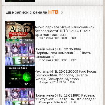
НТВ
Ещё записи с канала
Анонс
Анонс сериала "Агент национальной
безопасности" (НТВ, 12.03.2002) +
фрагмент рекламы
23 декабря 2016, 20:31
3891
00:47
Пойми меня (НТВ, 22.05.1999)
"Царицынская компания" — "Цветы
запоздалые"
15 февраля 2018, 22:30
2921
26:02
Рекламный блок
Реклама (НТВ, 29.02.2000) Ford Focus,
Cosmopolitan, Moccona, Levante,
Билайн, Бочкарёв, Mynthon
13 апреля 2018, 23:08
2354
02:56
Пойми меня (НТВ, 18.01.1997) Кабачок
"13 стульев" - Театр "На Юго-западе"
27 февраля 2016, 14:05
3125