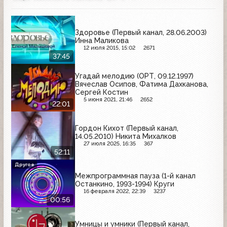
Здоровье (Первый канал, 28.06.2003)
Инна Маликова
12 июля 2015, 15:02
2671
37:45
Угадай мелодию (ОРТ, 09.12.1997)
Вячеслав Осипов, Фатима Дахканова,
Сергей Костин
5 июня 2021, 21:46
2652
22:01
Гордон Кихот (Первый канал,
14.05.2010) Никита Михалков
27 июля 2025, 16:35
367
52:11
Другое
Межпрограммная пауза (1-й канал
Останкино, 1993-1994) Круги
16 февраля 2022, 22:39
3237
00:56
Умницы и умники (Первый канал,