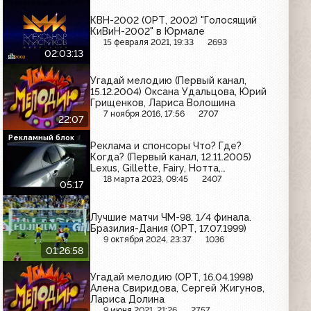
КВН-2002 (ОРТ, 2002) "Голосящий
КиВиН-2002" в Юрмале
15 февраля 2021, 19:33
2693
02:03:13
Угадай мелодию (Первый канал,
15.12.2004) Оксана Удальцова, Юрий
Грищенков, Лариса Волошина
7 ноября 2016, 17:56
2707
22:07
Рекламный блок
Реклама и спонсоры Что? Где?
Когда? (Первый канал, 12.11.2005)
Lexus, Gillette, Fairy, Нотта,
Амбробене, Nokia, Caprice, Росно
18 марта 2023, 09:45
2407
05:17
Лучшие матчи ЧМ-98. 1/4 финала.
Бразилия-Дания (ОРТ, 17.07.1999)
9 октября 2024, 23:37
1036
01:26:58
Угадай мелодию (ОРТ, 16.04.1998)
Алена Свиридова, Сергей Жигунов,
Лариса Долина
9 июня 2021, 21:26
2757