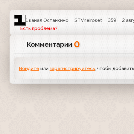
1 канал Останкино
STVneiroset
359
2 авг
Есть проблема?
0
Комментарии
Войдите
или
зарегистрируйтесь
, чтобы добавит