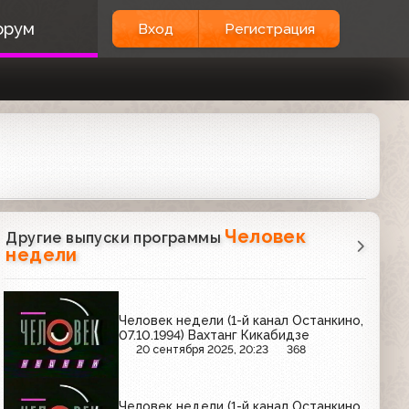
орум
Вход
Регистрация
Человек
Другие выпуски программы
недели
Человек недели (1-й канал Останкино,
07.10.1994) Вахтанг Кикабидзе
20 сентября 2025, 20:23
368
Человек недели (1-й канал Останкино,