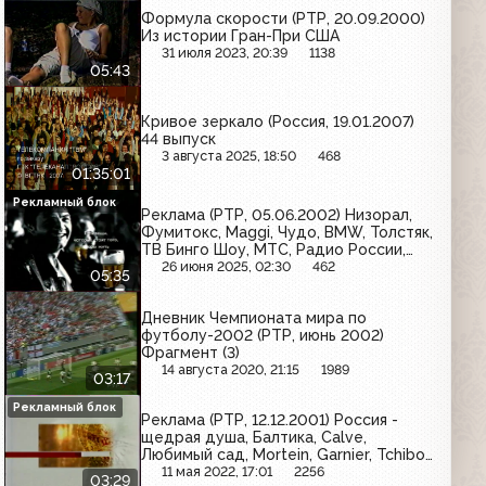
Формула скорости (РТР, 20.09.2000)
Из истории Гран-При США
31 июля 2023, 20:39
1138
05:43
Кривое зеркало (Россия, 19.01.2007)
44 выпуск
3 августа 2025, 18:50
468
01:35:01
Рекламный блок
Реклама (РТР, 05.06.2002) Низорал,
Фумитокс, Maggi, Чудо, BMW, Толстяк,
ТВ Бинго Шоу, МТС, Радио России,
Телфаст, Формула кино, O.b.,
26 июня 2025, 02:30
462
05:35
Сибирская легенда, Мечта хозяйки,
Ламизил, Союз, Любимый сад,
Дневник Чемпионата мира по
Экстрем, Золотая бочка, Активиа
футболу-2002 (РТР, июнь 2002)
Фрагмент (3)
14 августа 2020, 21:15
1989
03:17
Рекламный блок
Реклама (РТР, 12.12.2001) Россия -
щедрая душа, Балтика, Calve,
Любимый сад, Mortein, Garnier, Tchibo,
Пышка, Патра, Stimorol
11 мая 2022, 17:01
2256
03:29