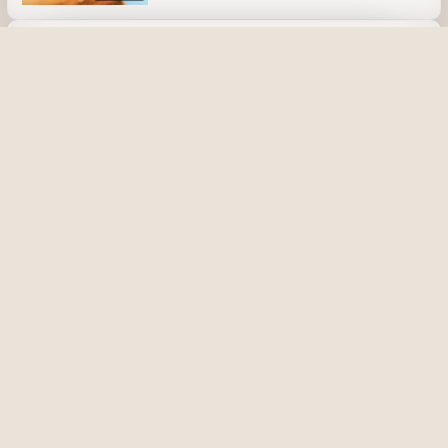
ГТРК Ярославия
Ещё записи с канала
Я жду тебя, мама (ГТРК Ярославия,
2005)
29 ноября 2020, 16:36
1461
Служили два товарища (ГТРК
Ярославия, май 2002)
24 ноября 2020, 23:36
1634
23:02
Я жду тебя, мама (ГТРК Ярославия,
2006)
29 ноября 2020, 16:25
1792
10:08
Семейный круг (ГТРК Ярославия, июнь
2000)
29 ноября 2020, 16:46
1852