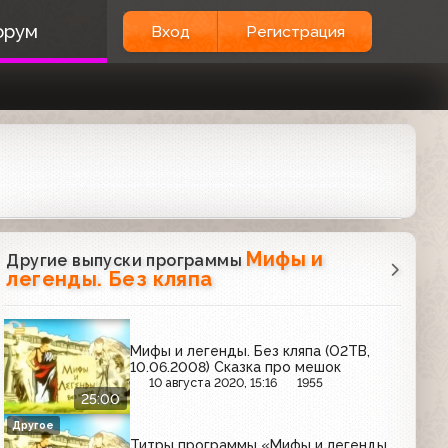
орум
Вход
Регистрация
Мифы и
Другие выпуски программы
легенды. Без кляпа
Мифы и легенды. Без кляпа (О2ТВ,
10.06.2008) Сказка про мешок
10 августа 2020, 15:16
1955
25:00
Другое
Титры программы «Мифы и легенды.