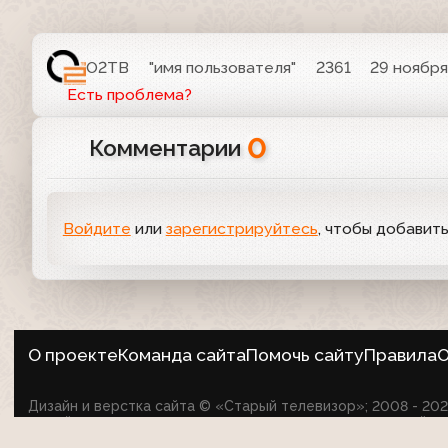
О2ТВ
"имя пользователя"
2361
29 ноября
Есть проблема?
0
Комментарии
Войдите
или
зарегистрируйтесь
, чтобы добавит
О проекте
Команда сайта
Помочь сайту
Правила
О
Дизайн и верстка сайта © «Старый телевизор»; 2008 - 2
на сайте не оспаривает авторские права их создателей.