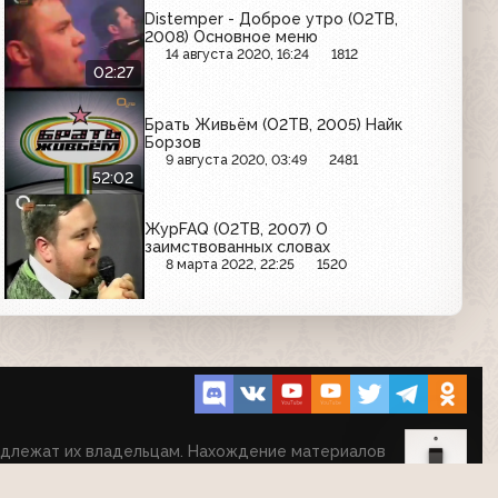
Distemper - Доброе утро (О2ТВ,
2008) Основное меню
14 августа 2020, 16:24
1812
02:27
Брать Живьём (О2ТВ, 2005) Найк
Борзов
9 августа 2020, 03:49
2481
52:02
ЖурFAQ (О2ТВ, 2007) О
заимствованных словах
8 марта 2022, 22:25
1520
надлежат их владельцам. Нахождение материалов