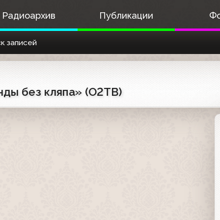
Радиоархив
Публикации
Ф
к записей
ды без кляпа» (О2ТВ)