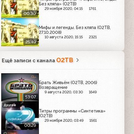
Без кляпа» (О2ТВ)
29 ноября 2020, 04:15
1761
00:30
Мифы и легенды. Без кляпа (О2ТВ,
27.10.2008)
10 августа 2020, 15:15
2321
25:49
О2ТВ
Ещё записи с канала
Брать Живьём (О2ТВ, 2006)
Возвращение
9 августа 2020, 03:30
1649
53:07
Другое
Титры программы «Синтетика»
(О2ТВ)
29 ноября 2020, 03:49
1561
00:29