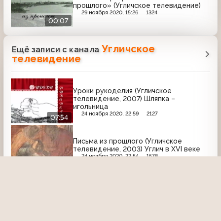
прошлого» (Угличское телевидение)
29 ноября 2020, 15:26
1324
00:07
Угличское
Ещё записи с канала
телевидение
Уроки рукоделия (Угличское
телевидение, 2007) Шляпка –
игольница
24 ноября 2020, 22:59
2127
07:54
Письма из прошлого (Угличское
телевидение, 2003) Углич в XVI веке
24 ноября 2020, 22:54
1578
09:43
К 60-летию Победы (Угличское
телевидение, 2005) Николай
Александрович Бородин
24 ноября 2020, 23:09
1825
16:02