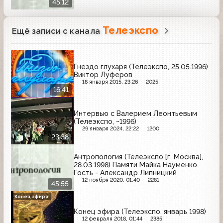
45:12
Телеэкспо
Ещё записи с канала
Гнездо глухаря (Телеэкспо, 25.05.1996)
Виктор Луферов
18 января 2015, 23:26
2025
16:41
Интервью с Валерием Леонтьевым
(Телеэкспо, ~1996)
29 января 2024, 22:22
1200
23:38
Антропология (Телеэкспо [г. Москва],
28.03.1998) Памяти Майка Науменко.
Гость - Александр Липницкий
12 ноября 2020, 01:40
2281
45:55
Конец эфира
Конец эфира (Телеэкспо, январь 1998)
12 февраля 2018, 01:44
2385