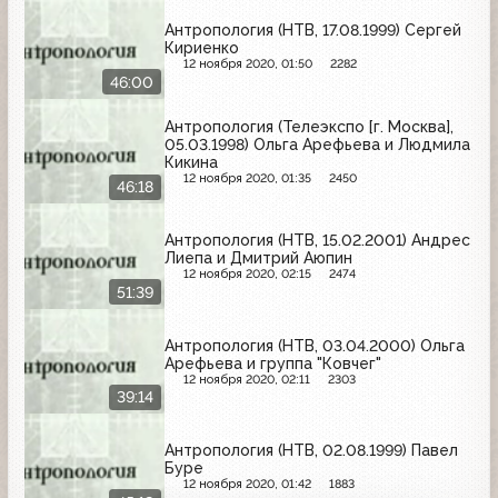
Антропология (НТВ, 17.08.1999) Сергей
Кириенко
12 ноября 2020, 01:50
2282
46:00
Антропология (Телеэкспо [г. Москва],
05.03.1998) Ольга Арефьева и Людмила
Кикина
12 ноября 2020, 01:35
2450
46:18
Антропология (НТВ, 15.02.2001) Андрес
Лиепа и Дмитрий Аюпин
12 ноября 2020, 02:15
2474
51:39
Антропология (НТВ, 03.04.2000) Ольга
Арефьева и группа "Ковчег"
12 ноября 2020, 02:11
2303
39:14
Антропология (НТВ, 02.08.1999) Павел
Буре
12 ноября 2020, 01:42
1883