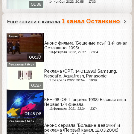
Недвижимость"
14 ноября 2022, 20:55
1703
01:38
1 канал Останкино
Ещё записи с канала
Анонс
Анонс фильма "Бешеные псы" (1-й канал
Останкино, 1995)
19 февраля 2022, 22:37
2704
00:30
Рекламный блок
Реклама (ОРТ, 14.01.1996) Samsung,
Nescafe, Aquafresh, Panasonic
2 февраля 2022, 20:54
1909
01:27
КВН-98 (ОРТ, апрель 1998) Высшая лига.
Первая 1/4 финала
13 февраля 2021, 22:34
2374
01:45:08
Рекламный блок
Анонс сериала "Большие девочки" и
реклама (Первый канал, 12.03.2006)