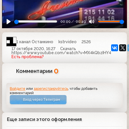
00:00
00:49
1 канал Останкино
kstrvideo
2526
17 октября 2020, 16:27
Скачать
https://www.youtube.com/watch?v=MX4kQbzIHY4
Есть проблема?
0
Комментарии
Войдите
или
зарегистрируйтесь
, чтобы добавить
комментарий
Вход через Телеграм
Еще записи этого оформления