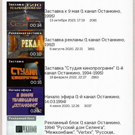
Заставка
Заставка к 9 мая (1 канал Останкино,
1995)
13 октября 2023, 17:19
2081
00:34
Рекламная заставка
Заставка рекламы (1 канал Останкино,
1992)
6 августа 2020, 22:21
3651
00:10
Заставка
Заставка "Студия кинопрограмм" (1-й
канал Останкино, 1994-1995)
18 февраля 2022, 22:27
2863
00:16
Начало эфира
Начало эфира (1-й канал Останкино,
14.03.1994)
4 июня 2020, 12:26
3037
02:32
Рекламный блок
Рекламный блок (1 канал Останкино,
1994) "Русский дом Селенга",
"Межкомбанк", "Vertex", "Русская