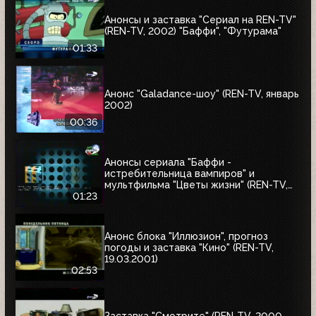
Анонсы и заставка "Сериал на REN-TV"
(REN-TV, 2002) "Баффи", "Футурама"
01:33
Анонс "Galadance-шоу" (REN-TV, январь
2002)
00:36
Анонсы сериала "Баффи -
истребительница вампиров" и
мультфильма "Цветы жизни" (REN-TV,
2001)
01:23
Анонс блока "Иллюзион", прогноз
погоды и заставка "Кино" (REN-TV,
19.03.2001)
02:53
Заставка "Смотрите" (REN-TV, 2000-