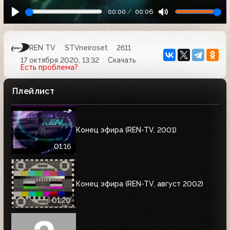
00:00
00:06
REN TV
STVneiroset
2611
17 октября 2020, 13:32
Скачать
Есть проблема?
Плейлист
Конец эфира (REN-TV, 2001)
01:16
Конец эфира (REN-TV, август 2002)
01:20