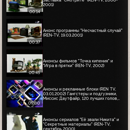
2001)
00:14
Анонс программы "Несчастный случай"
(REN-TV, 19.03.2001)
00:37
Анонсы фильмов "Точка кипения" и
"Игра в прятки" (REN-TV, 2002)
00:45
Анонсы и рекламные блоки (REN TV,
03.01.2002) Гангстеры и подгузники,
Миссис Даутфайр, 120 лучших голов,
Лучшие игроки чемпионатов мира,
09:00
Мисс Европа, Любимое кино на REN TV
Анонсы сериалов "Её звали Никита" и
"Секретные материалы" (REN-TV,
сентябрь 2000)