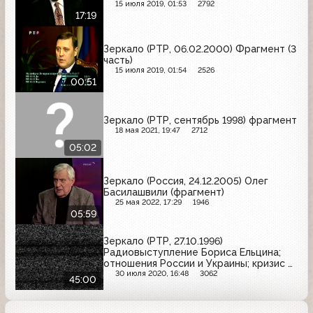
15 июля 2019, 01:53
2792
17:19
Зеркало (РТР, 06.02.2000) Фрагмент (3
часть)
15 июля 2019, 01:54
2526
00:51
Зеркало (РТР, сентябрь 1998) фрагмент
18 мая 2021, 19:47
2712
05:02
Зеркало (Россия, 24.12.2005) Олег
Басилашвили (фрагмент)
25 мая 2022, 17:29
1946
05:59
Зеркало (РТР, 27.10.1996)
Радиовыступление Бориса Ельцина;
отношения России и Украины; кризис в
Вооружённых силах РФ
30 июля 2020, 16:48
3062
45:00