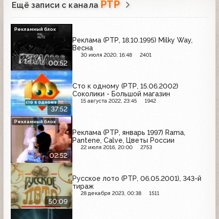
РТР
Ещё записи с канала
Рекламный блок
Реклама (РТР, 18.10.1995) Milky Way,
Весна
30 июля 2020, 16:48
2401
00:52
Сто к одному (РТР, 15.06.2002)
Соколики - Большой магазин
15 августа 2022, 23:45
1942
37:52
Рекламный блок
Реклама (РТР, январь 1997) Rama,
Pantene, Calve, Цветы России
22 июля 2016, 20:00
2753
02:52
Русское лото (РТР, 06.05.2001), 343-й
тираж
28 декабря 2023, 00:38
1511
50:09