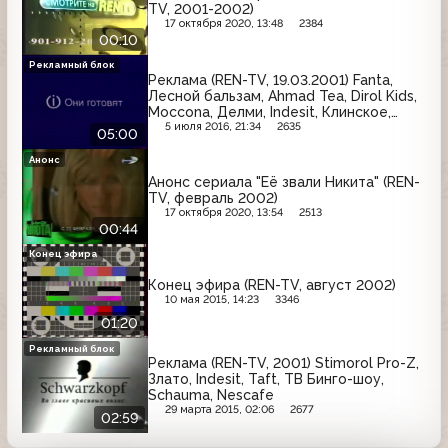
TV, 2001-2002)
17 октября 2020, 13:48
2384
00:10
Рекламный блок
Реклама (REN-TV, 19.03.2001) Fanta,
Лесной бальзам, Ahmad Tea, Dirol Kids,
Moccona, Делми, Indesit, Клинское,
Lipton
5 июля 2016, 21:34
2635
05:00
Анонс
Анонс сериала "Её звали Никита" (REN-
TV, февраль 2002)
17 октября 2020, 13:54
2513
00:44
Конец эфира
Конец эфира (REN-TV, август 2002)
10 мая 2015, 14:23
3346
01:20
Рекламный блок
Реклама (REN-TV, 2001) Stimorol Pro-Z,
Злато, Indesit, Taft, ТВ Бинго-шоу,
Schauma, Nescafe
29 марта 2015, 02:06
2677
02:59