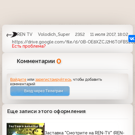
REN TV
Volodich_Super
2352
11 июля 2017, 18:02
https://drive.google.com/file/d/0B-OE8XZCJ2H6T0FBS20
Есть проблема?
0
Комментарии
Войдите
или
зарегистрируйтесь
, чтобы добавить
комментарий
Вход через Телеграм
Еще записи этого оформления
Заставка анонсов
Заставка "Смотрите на REN-TV" (REN-