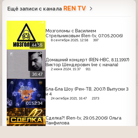
REN TV
Ещё записи с канала
Мозголомы с Василием
Стрельниковым (Ren-tv, 07.05.2006)
8 сентября 2025, 12:58
397
44:55
Домашний концерт (REN-НВС, 8.11.1997)
Виктор Шендерович (не с начала)
2 июня 2024, 15:37
911
36:47
Бла-Бла Шоу (Рен-ТВ, 2007) Выпуски 3
и 4
24 октября 2021, 16:47
2373
01:52:34
Сделка?! (Ren-tv, 29.05.2006) Ольга
Панфилова
22 мая 2026, 16:30
115
41:13