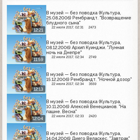
В музей — без поводка (Культура,
25.08.2006) Рембрандт. "Возвращение
блудного сына"
22 июля 2017, 02:31
2473
12:21
В музей — без поводка (Культура,
08.12.2006) Архип Куинджи. "Лунная
ночь на Днепре"
22 июля 2017, 02:34
2749
11:59
В музей — без поводка (Культура,
15.12.2006) Рембрандт. "Ночной дозор"
22 июля 2017, 02:34
3559
12:13
В музей — без поводка (Культура,
10.11.2006) Алексей Венецианов. "На
пашне. Весна"
22 июля 2017, 02:33
2420
12:04
В музей — без поводка (Культура,
14.04.2006) Диего Веласкес. "Завтрак"