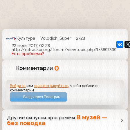
Культура
Volodich_Super
2723
22 июля 2017, 02:28
http://rutracker.org/forum/viewtopic.php?t=3697599
Есть проблема?
0
Комментарии
Войдите
или
зарегистрируйтесь
, чтобы добавить
комментарий
Вход через Телеграм
В музей —
Другие выпуски программы
без поводка