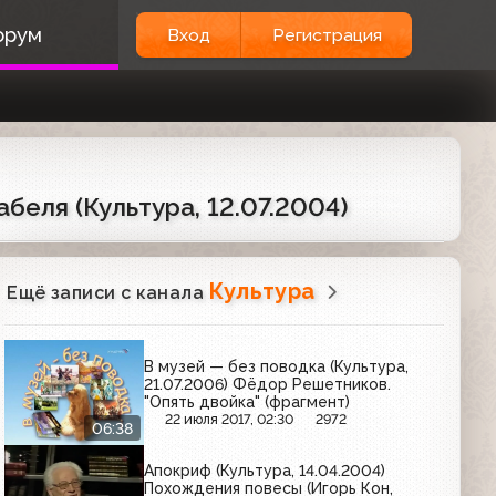
орум
Вход
Регистрация
беля (Культура, 12.07.2004)
Культура
Ещё записи с канала
В музей — без поводка (Культура,
21.07.2006) Фёдор Решетников.
"Опять двойка" (фрагмент)
22 июля 2017, 02:30
2972
06:38
Апокриф (Культура, 14.04.2004)
Похождения повесы (Игорь Кон,