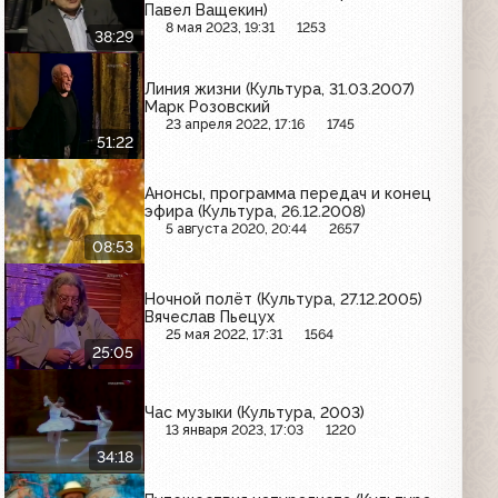
Павел Ващекин)
8 мая 2023, 19:31
1253
38:29
Линия жизни (Культура, 31.03.2007)
Марк Розовский
23 апреля 2022, 17:16
1745
51:22
Анонсы, программа передач и конец
эфира (Культура, 26.12.2008)
5 августа 2020, 20:44
2657
08:53
Ночной полёт (Культура, 27.12.2005)
Вячеслав Пьецух
25 мая 2022, 17:31
1564
25:05
Час музыки (Культура, 2003)
13 января 2023, 17:03
1220
34:18