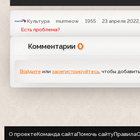
Культура
murmeow
1955
23 апреля 2022,
Есть проблема?
0
Комментарии
Войдите
или
зарегистрируйтесь
, чтобы добавит
О проекте
Команда сайта
Помочь сайту
Правила
О