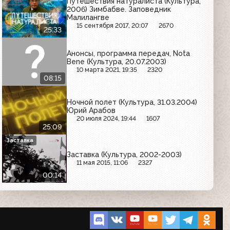
Путешествия натуралиста (Культура,
2006) Зимбабве. Заповедник
Малилангве
15 сентября 2017, 20:07
2670
25:33
Анонсы, программа передач, Nota
Bene (Культура, 20.07.2003)
10 марта 2021, 19:35
2320
08:15
Ночной полет (Культура, 31.03.2004)
Юрий Арабов
20 июля 2024, 19:44
1607
25:09
Заставка
Заставка (Культура, 2002-2003)
11 мая 2015, 11:06
2327
00:14