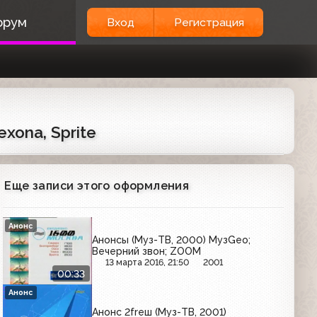
орум
Вход
Регистрация
exona, Sprite
Еще записи этого оформления
Анонс
Анонсы (Муз-ТВ, 2000) МузGeo;
Вечерний звон; ZOOM
13 марта 2016, 21:50
2001
00:33
Анонс
Анонс 2freш (Муз-ТВ, 2001)