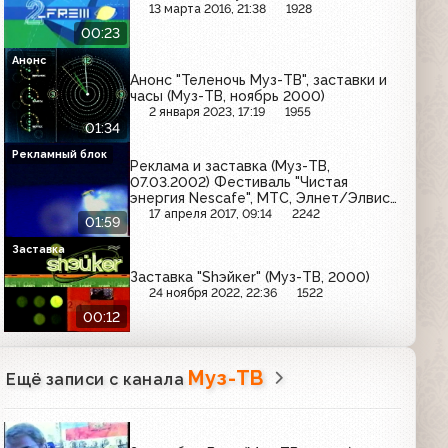
13 марта 2016, 21:38
1928
00:23
Анонс
Анонс "Теленочь Муз-ТВ", заставки и
часы (Муз-ТВ, ноябрь 2000)
2 января 2023, 17:19
1955
01:34
Рекламный блок
Реклама и заставка (Муз-ТВ,
07.03.2002) Фестиваль "Чистая
энергия Nescafe", МТС, Элнет/Элвис-
Телеком, Астра Пейдж
17 апреля 2017, 09:14
2242
01:59
Заставка
Заставка "Shэйкеr" (Муз-ТВ, 2000)
24 ноября 2022, 22:36
1522
00:12
Муз-ТВ
Ещё записи с канала