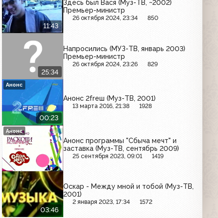
Здесь был Вася (Муз-ТВ, ~2002)
Премьер-министр
26 октября 2024, 23:34
850
11:43
Напросились (МУЗ-ТВ, январь 2003)
Премьер-министр
26 октября 2024, 23:26
829
25:34
Анонс
Анонс 2freш (Муз-ТВ, 2001)
13 марта 2016, 21:38
1928
00:23
Анонс
Анонс программы "Сбыча мечт" и
заставка (Муз-ТВ, сентябрь 2009)
25 сентября 2023, 09:01
1419
Оскар - Между мной и тобой (Муз-ТВ,
2001)
2 января 2023, 17:34
1572
03:46