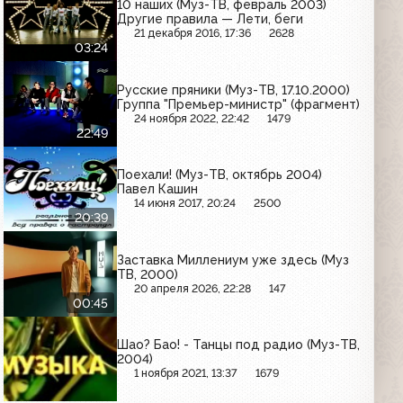
10 наших (Муз-ТВ, февраль 2003)
Другие правила — Лети, беги
21 декабря 2016, 17:36
2628
03:24
Русские пряники (Муз-ТВ, 17.10.2000)
Группа "Премьер-министр" (фрагмент)
24 ноября 2022, 22:42
1479
22:49
Поехали! (Муз-ТВ, октябрь 2004)
Павел Кашин
14 июня 2017, 20:24
2500
20:39
Заставка Миллениум уже здесь (Муз
ТВ, 2000)
20 апреля 2026, 22:28
147
00:45
Шао? Бао! - Танцы под радио (Муз-ТВ,
2004)
1 ноября 2021, 13:37
1679