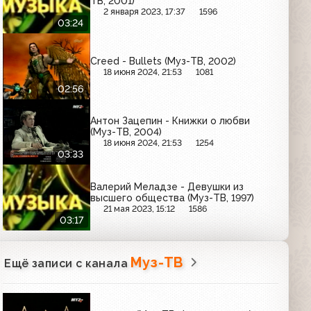
ТВ, 2001)
2 января 2023, 17:37
1596
03:24
Creed - Bullets (Муз-ТВ, 2002)
18 июня 2024, 21:53
1081
02:56
Антон Зацепин - Книжки о любви
(Муз-ТВ, 2004)
18 июня 2024, 21:53
1254
03:33
Валерий Меладзе - Девушки из
высшего общества (Муз-ТВ, 1997)
21 мая 2023, 15:12
1586
03:17
Муз-ТВ
Ещё записи с канала