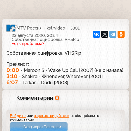
MTV Россия
kstrvideo
3801
23 августа 2020, 20:54
Собственная оцифровка. VHSRip
Есть проблема?
Собственная оцифровка. VHSRip
Треклист:
0:00
- Maroon 5 - Wake Up Call [2007] (не с начала)
3:10
- Shakira - Whenever, Wherever [2001]
6:07
- Tarkan - Dudu [2003]
0
Комментарии
Войдите
или
зарегистрируйтесь
, чтобы добавить
комментарий
Вход через Телеграм