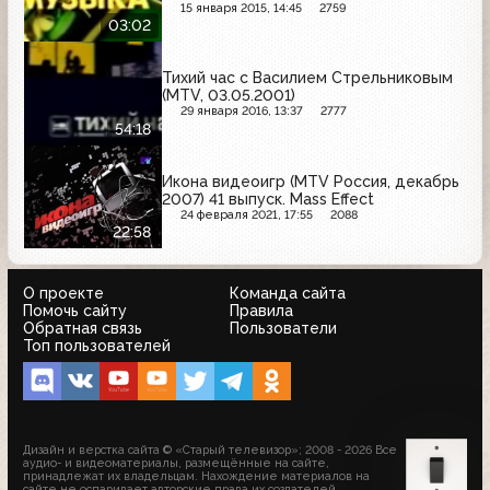
15 января 2015, 14:45
2759
03:02
Тихий час с Василием Стрельниковым
(MTV, 03.05.2001)
29 января 2016, 13:37
2777
54:18
Икона видеоигр (MTV Россия, декабрь
2007) 41 выпуск. Mass Effect
24 февраля 2021, 17:55
2088
22:58
О проекте
Команда сайта
Помочь сайту
Правила
Обратная связь
Пользователи
Топ пользователей
Дизайн и верстка сайта © «Старый телевизор»; 2008 - 2026 Все
аудио- и видеоматериалы, размещённые на сайте,
принадлежат их владельцам. Нахождение материалов на
сайте не оспаривает авторские права их создателей.