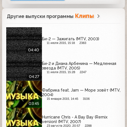
Клипы
Другие выпуски программы
Би-2 — Зажигать (MTV, 2003)
11 июля 2015, 15:18
2383
04:40
Би-2 и Диана Арбенина — Медленная
звезда (MTV, 2005)
11 июля 2015, 15:28
2247
04:27
Фабрика feat. Jam — Море зовёт (MTV,
2004)
15 января 2015, 14:45
3106
03:45
Hurricane Chris - A Bay Bay (Remix
version) (MTV, 2007)
23 августа 2020, 20:57
2288