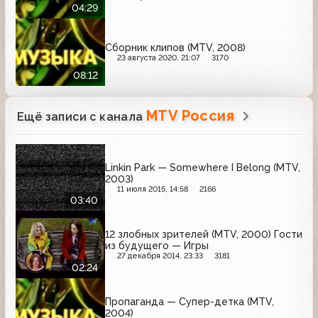
04:29
Сборник клипов (MTV, 2008)
23 августа 2020, 21:07
3170
08:12
MTV Россия
Ещё записи с канала
Linkin Park — Somewhere I Belong (MTV,
2003)
11 июля 2015, 14:58
2166
03:40
12 злобных зрителей (MTV, 2000) Гости
из будущего — Игры
27 декабря 2014, 23:33
3181
02:24
Пропаганда — Супер-детка (MTV,
2004)