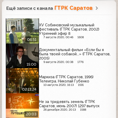
ГТРК Саратов
Ещё записи с канала
XV Собиновский музыкальный
фестиваль (ГТРК Саратов, 2002)
Утренний эфир 8
7 августа 2020, 00:46
1608
06:51
Документальный фильм «Если бы я
была твоей собакой...» (ГТРК Саратов,
2005)
9 августа 2020, 00:38
1776
15:00
Маркиза (ГТРК Саратов, 1996)
Телеигра. Николай Губенко
10 августа 2020, 16:13
1591
02:13:24
Не за тридевять земель (ГТРК
Саратов, июнь 2007) 1297 выпуск
26 декабря 2020, 20:13
1588
20:03