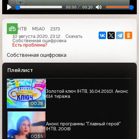
00:00
00:30
НТВ
MSAO
2373
10 августа 2020, 23:12
Скачать
Собственная оцифровка
Есть проблема?
Собственная оцифровка
Плейлист
Золотой ключ (НТВ, 16.04.2010). Анонс
614 тиража
00:28
Анонс программы "Главный герой"
(НТВ, 2008)
00:55