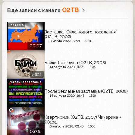
О2ТВ
Ещё записи с канала
Заставка
Заставка "Сила нового поколения"
(О2ТВ, 2007)
8 марта 2022, 22:21
1636
00:07
Байки без кляпа (О2ТВ, 2008)
14 августа 2020, 16:26
1549
56:11
Рекламная заставка
Послерекламная заставка (О2ТВ, 2008)
14 августа 2020, 16:43
1519
Квартирник (О2ТВ, 2007) Чичерина -
Жара
6 августа 2020, 02:46
1666
03:05