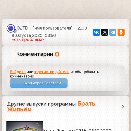
О2ТВ
"имя пользователя"
2108
9 августа 2020, 03:50
Есть проблема?
0
Комментарии
Войдите
или
зарегистрируйтесь
, чтобы добавить
комментарий
Вход через Телеграм
Брать
Другие выпуски программы
Живьём
Брать Живьём (О2ТВ, 03.10.2007)