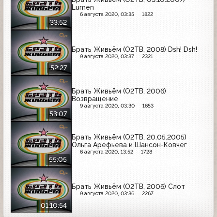
Lumen
6 августа 2020, 03:35
1822
33:52
Брать Живьём (О2ТВ, 2008) Dsh! Dsh!
9 августа 2020, 03:37
2321
52:27
Брать Живьём (О2ТВ, 2006)
Возвращение
9 августа 2020, 03:30
1653
53:07
Брать Живьём (О2ТВ, 20.05.2005)
Ольга Арефьева и Шансон-Ковчег
6 августа 2020, 13:52
1728
55:05
Брать Живьём (О2ТВ, 2006) Слот
9 августа 2020, 03:36
2267
01:10:54